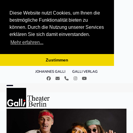
Diese Website nutzt Cookies, um Ihnen die
bestmögliche Funktionalität bieten zu
können. Durch die Nutzung unserer Services
erklären Sie sich damit einverstanden.
Mehr erfahren...
Zustimmen
Skip
JOHANNES GALLI
GALLI VERLAG
to
Facebook
E-
Telefon
Instagram
YouTube
content
Mail
Open
Close
mobile
mobile
menu
menu