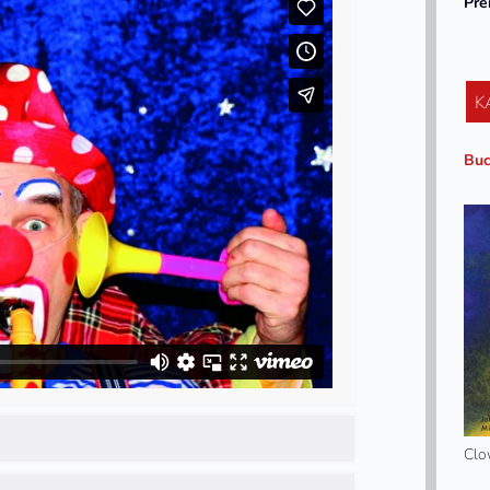
Pre
K
Buc
Clo