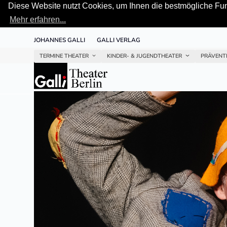
Diese Website nutzt Cookies, um Ihnen die bestmögliche Funk
Mehr erfahren...
Skip
JOHANNES GALLI
GALLI VERLAG
to
content
TERMINE THEATER
KINDER- & JUGENDTHEATER
PRÄVENT