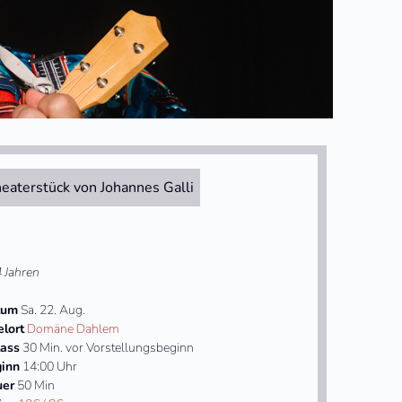
eaterstück von Johannes Galli
4 Jahren
tum
Sa. 22. Aug.
elort
Domäne Dahlem
lass
30 Min. vor Vorstellungsbeginn
inn
14:00 Uhr
uer
50 Min