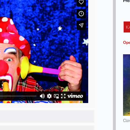
Pre
K
Ope
Clo