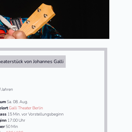
eaterstück von Johannes Galli
4 Jahren
tum
Sa. 08. Aug.
elort
Galli Theater Berlin
lass
15 Min. vor Vorstellungsbeginn
inn
17:00 Uhr
uer
50 Min