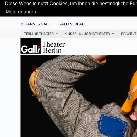
Diese Website nutzt Cookies, um Ihnen die bestmögliche Funk
Mehr erfahren...
Skip
JOHANNES GALLI
GALLI VERLAG
to
content
TERMINE THEATER
KINDER- & JUGENDTHEATER
PRÄVENT