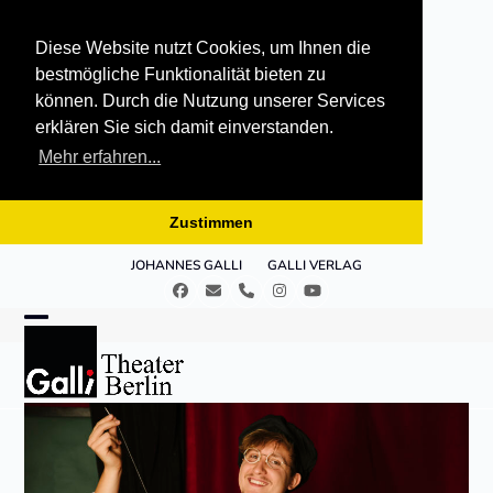
Diese Website nutzt Cookies, um Ihnen die
bestmögliche Funktionalität bieten zu
können. Durch die Nutzung unserer Services
erklären Sie sich damit einverstanden.
Mehr erfahren...
Zustimmen
Skip
JOHANNES GALLI
GALLI VERLAG
to
Facebook
E-
Telefon
Instagram
YouTube
content
Mail
Open
Close
mobile
mobile
menu
menu