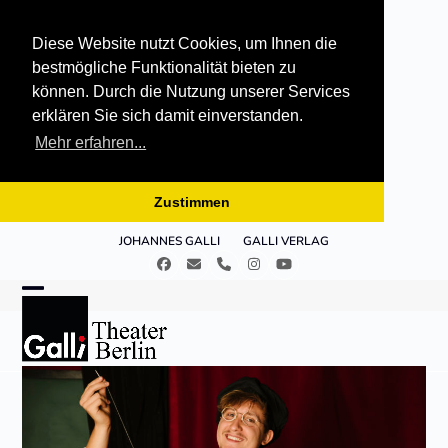
Diese Website nutzt Cookies, um Ihnen die
bestmögliche Funktionalität bieten zu
können. Durch die Nutzung unserer Services
erklären Sie sich damit einverstanden.
Mehr erfahren...
Zustimmen
Skip
JOHANNES GALLI
GALLI VERLAG
to
Facebook
E-
Telefon
Instagram
YouTube
content
Mail
Open
Close
mobile
mobile
menu
menu