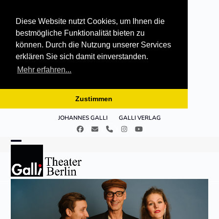
Diese Website nutzt Cookies, um Ihnen die
bestmögliche Funktionalität bieten zu
können. Durch die Nutzung unserer Services
erklären Sie sich damit einverstanden.
Mehr erfahren...
Zustimmen
Skip
JOHANNES GALLI
GALLI VERLAG
to
Facebook
E-
Telefon
Instagram
YouTube
content
Mail
Open
Close
mobile
mobile
menu
menu