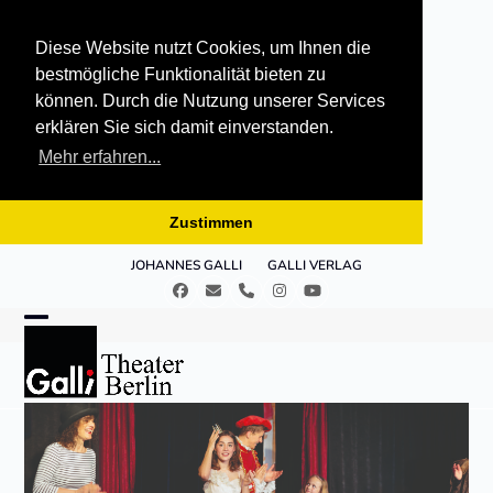
Diese Website nutzt Cookies, um Ihnen die
bestmögliche Funktionalität bieten zu
können. Durch die Nutzung unserer Services
erklären Sie sich damit einverstanden.
Mehr erfahren...
Zustimmen
Skip
JOHANNES GALLI
GALLI VERLAG
to
Facebook
E-
Telefon
Instagram
YouTube
content
Mail
Open
Close
mobile
mobile
menu
menu