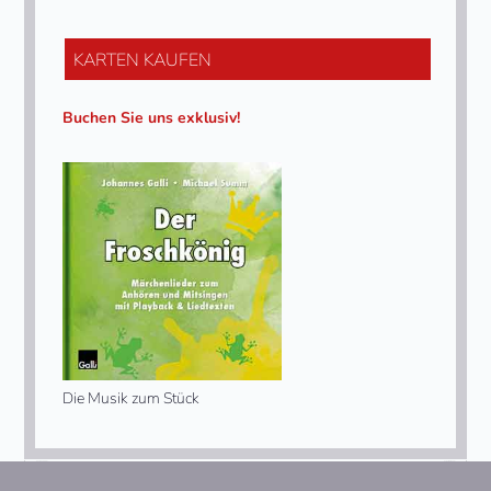
KARTEN KAUFEN
Buchen Sie uns exklusiv!
Die Musik zum Stück
Nächster Beitrag:
Der gestiefelte Kater
vorheriger Beitrag:
Hänsel und Gretel