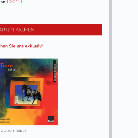
ise
10€/ 12€
ARTEN KAUFEN
hen Sie uns exklusiv!
r CD zum Stück