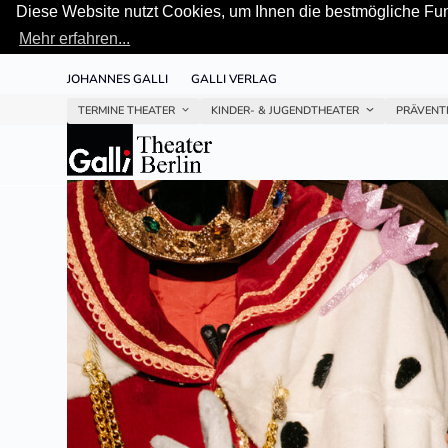
Diese Website nutzt Cookies, um Ihnen die bestmögliche Funk
Mehr erfahren...
Skip
JOHANNES GALLI
GALLI VERLAG
to
content
TERMINE THEATER
KINDER- & JUGENDTHEATER
PRÄVENT