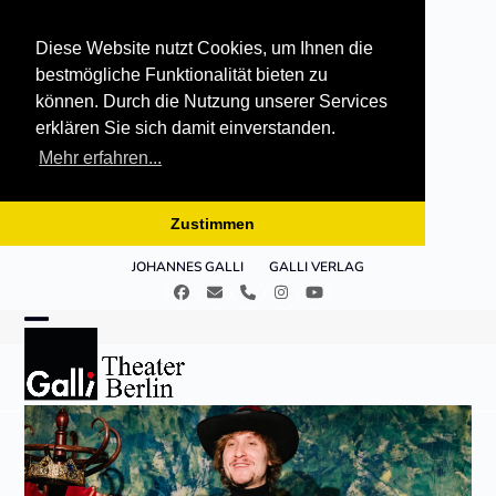
Diese Website nutzt Cookies, um Ihnen die
bestmögliche Funktionalität bieten zu
können. Durch die Nutzung unserer Services
erklären Sie sich damit einverstanden.
Mehr erfahren...
Zustimmen
Skip
JOHANNES GALLI
GALLI VERLAG
to
Facebook
E-
Telefon
Instagram
YouTube
content
Mail
Open
Close
mobile
mobile
menu
menu