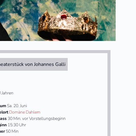
eaterstück von Johannes Galli
3 Jahren
tum
Sa. 20. Juni
elort
Domäne Dahlem
lass
30 Min. vor Vorstellungsbeginn
inn
15:30 Uhr
uer
50 Min