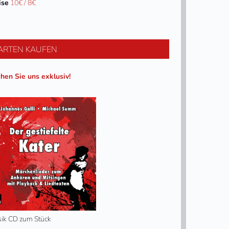
ise
10€ / 8€
ARTEN KAUFEN
hen Sie uns exklusiv!
ik CD zum Stück