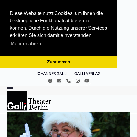
Diese Website nutzt Cookies, um Ihnen die
bestmögliche Funktionalität bieten zu
können. Durch die Nutzung unserer Services
erklären Sie sich damit einverstanden.
Mehr erfahren...
Zustimmen
Skip
JOHANNES GALLI
GALLI VERLAG
to
Facebook
E-
Telefon
Instagram
YouTube
content
Mail
Open
Close
mobile
mobile
menu
menu