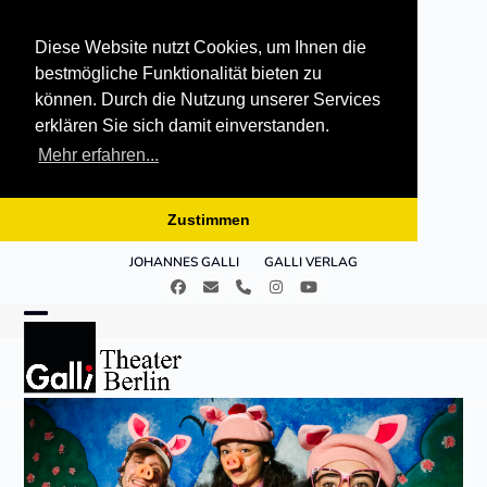
Diese Website nutzt Cookies, um Ihnen die
bestmögliche Funktionalität bieten zu
können. Durch die Nutzung unserer Services
erklären Sie sich damit einverstanden.
Mehr erfahren...
Zustimmen
Skip
JOHANNES GALLI
GALLI VERLAG
to
Facebook
E-
Telefon
Instagram
YouTube
content
Mail
Open
Close
mobile
mobile
menu
menu