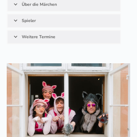
Über die Märchen
Spieler
Weitere Termine
Use
the
left
and
right
arrow
keys
to
access
the
carousel
navigation