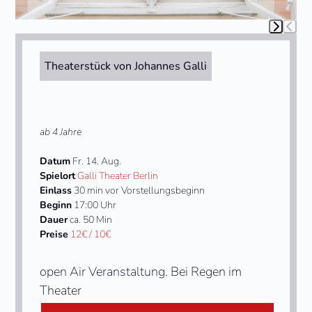
buttons
Press
escape
to
Theaterstück von Johannes Galli
go
to
the
first
slide
ab 4 Jahre
Datum
Fr. 14. Aug.
Spielort
Galli Theater Berlin
Einlass
30 min vor Vorstellungsbeginn
Beginn
17:00 Uhr
Dauer
ca. 50 Min
Preise
12€ / 10€
open Air Veranstaltung. Bei Regen im
Theater