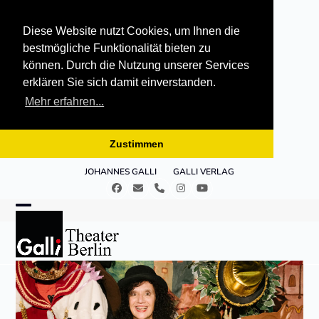
Diese Website nutzt Cookies, um Ihnen die
bestmögliche Funktionalität bieten zu
können. Durch die Nutzung unserer Services
erklären Sie sich damit einverstanden.
Mehr erfahren...
Zustimmen
Skip
JOHANNES GALLI
GALLI VERLAG
to
Facebook
E-
Telefon
Instagram
YouTube
content
Mail
Open
Close
mobile
mobile
menu
menu