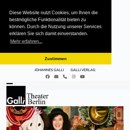
Diese Website nutzt Cookies, um Ihnen die
bestmögliche Funktionalität bieten zu
können. Durch die Nutzung unserer Services
erklären Sie sich damit einverstanden.
Mehr erfahren...
Zustimmen
Skip
JOHANNES GALLI
GALLI VERLAG
to
Facebook
E-
Telefon
Instagram
YouTube
content
Mail
Open
Close
mobile
mobile
menu
menu