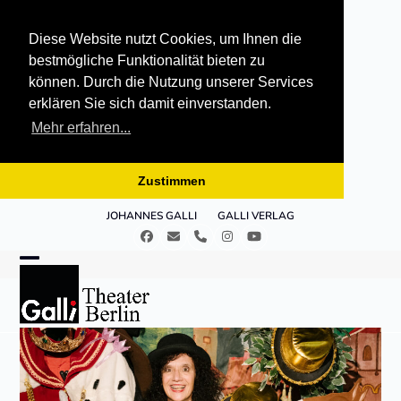
Diese Website nutzt Cookies, um Ihnen die
bestmögliche Funktionalität bieten zu
können. Durch die Nutzung unserer Services
erklären Sie sich damit einverstanden.
Mehr erfahren...
Zustimmen
Skip
JOHANNES GALLI
GALLI VERLAG
to
Facebook
E-
Telefon
Instagram
YouTube
content
Mail
Open
Close
mobile
mobile
menu
menu