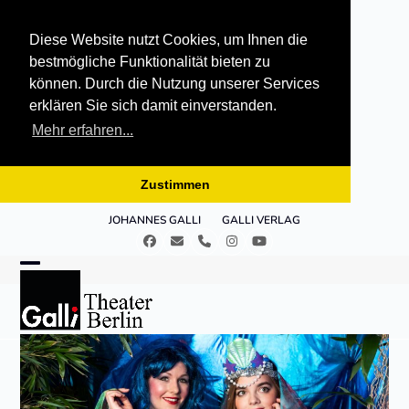
Diese Website nutzt Cookies, um Ihnen die
bestmögliche Funktionalität bieten zu
können. Durch die Nutzung unserer Services
erklären Sie sich damit einverstanden.
Mehr erfahren...
Zustimmen
Skip
JOHANNES GALLI
GALLI VERLAG
to
Facebook
E-
Telefon
Instagram
YouTube
content
Mail
Open
Close
mobile
mobile
menu
menu