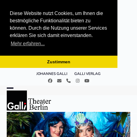
Diese Website nutzt Cookies, um Ihnen die
bestmögliche Funktionalität bieten zu
können. Durch die Nutzung unserer Services
erklären Sie sich damit einverstanden.
Mehr erfahren...
Zustimmen
Skip
JOHANNES GALLI
GALLI VERLAG
to
Facebook
E-
Telefon
Instagram
YouTube
content
Mail
Open
Close
mobile
mobile
menu
menu