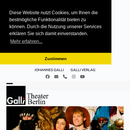
Diese Website nutzt Cookies, um Ihnen die
bestmögliche Funktionalität bieten zu
können. Durch die Nutzung unserer Services
erklären Sie sich damit einverstanden.
Mehr erfahren...
Zustimmen
Skip
JOHANNES GALLI
GALLI VERLAG
to
Facebook
E-
Telefon
Instagram
YouTube
content
Mail
Open
Close
mobile
mobile
menu
menu