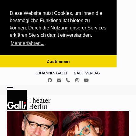
Diese Website nutzt Cookies, um Ihnen die
bestmögliche Funktionalität bieten zu
können. Durch die Nutzung unserer Services
erklären Sie sich damit einverstanden.
Mehr erfahren...
Zustimmen
Skip
JOHANNES GALLI
GALLI VERLAG
to
Facebook
E-
Telefon
Instagram
YouTube
content
Mail
Open
Close
mobile
mobile
menu
menu