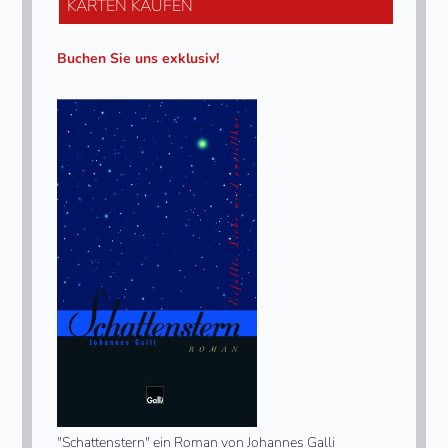
KARTEN KAUFEN
Buchen Sie uns exklusiv!
"Schattenstern" ein Roman von Johannes Galli