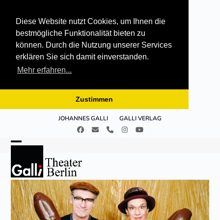
Diese Website nutzt Cookies, um Ihnen die
bestmögliche Funktionalität bieten zu
können. Durch die Nutzung unserer Services
erklären Sie sich damit einverstanden.
Mehr erfahren...
Zustimmen
Skip
JOHANNES GALLI
GALLI VERLAG
to
Facebook
E-
Telefon
Instagram
YouTube
content
Mail
Open
Close
mobile
mobile
menu
menu