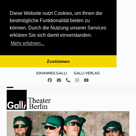
Diese Website nutzt Cookies, um Ihnen die
bestmögliche Funktionalität bieten zu
können. Durch die Nutzung unserer Services
erklären Sie sich damit einverstanden.
Mehr erfahren...
Zustimmen
Skip
JOHANNES GALLI
GALLI VERLAG
to
Facebook
E-
Telefon
Instagram
YouTube
content
Mail
Open
Close
mobile
mobile
menu
menu