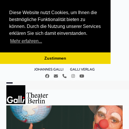
Diese Website nutzt Cookies, um Ihnen die
bestmögliche Funktionalität bieten zu
können. Durch die Nutzung unserer Services
erklären Sie sich damit einverstanden.
Mehr erfahren...
Zustimmen
Skip
JOHANNES GALLI
GALLI VERLAG
to
Facebook
E-
Telefon
Instagram
YouTube
content
Mail
Open
Close
mobile
mobile
menu
menu