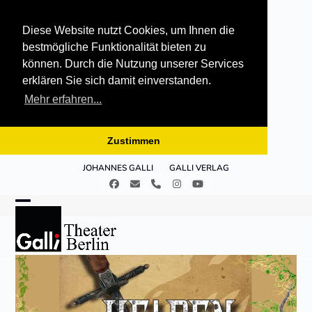
Diese Website nutzt Cookies, um Ihnen die
bestmögliche Funktionalität bieten zu
können. Durch die Nutzung unserer Services
erklären Sie sich damit einverstanden.
Mehr erfahren...
Zustimmen
Skip
JOHANNES GALLI
GALLI VERLAG
to
Facebook
E-
Telefon
Instagram
YouTube
content
Mail
Open
Close
mobile
mobile
menu
menu