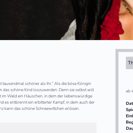
Th
st tausendmal schöner als Ihr.“ Als die böse Königin
um das schöne Kind loszuwerden. Denn sie selbst will
ab 
et im Wald ein Häuschen, in dem der liebenswürdige
d es entbrennt ein erbitterter Kampf, in dem auch der
Da
rinz kann das schöne Schneewittchen erlösen.
Spi
Ein
Beg
Da