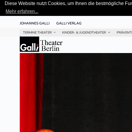
Diese Website nutzt Cookies, um Ihnen die bestmögliche Funk
Mehr erfahren...
Skip
JOHANNES GALLI
GALLI VERLAG
to
content
TERMINE THEATER
KINDER- & JUGENDTHEATER
PRÄVENT