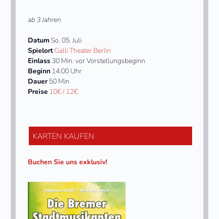
first
slide
ab 3 Jahren
Datum
So. 05. Juli
Spielort
Galli Theater Berlin
Einlass
30 Min. vor Vorstellungsbeginn
Beginn
14:00 Uhr
Dauer
50 Min
Preise
10€ / 12€
KARTEN KAUFEN
Buchen Sie uns exklusiv!