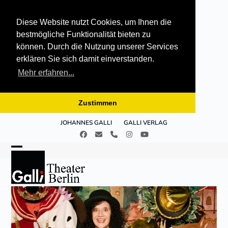
Diese Website nutzt Cookies, um Ihnen die
bestmögliche Funktionalität bieten zu
können. Durch die Nutzung unserer Services
erklären Sie sich damit einverstanden.
Mehr erfahren...
Zustimmen
Skip
JOHANNES GALLI
GALLI VERLAG
to
Facebook
E-
Telefon
Instagram
YouTube
content
Mail
Open
Close
mobile
mobile
menu
menu