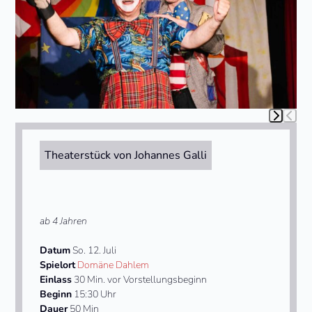
arrow
keys
to
access
the
carousel
navigation
buttons
Press
escape
to
Theaterstück von Johannes Galli
go
to
the
first
slide
ab 4 Jahren
Datum
So. 12. Juli
Spielort
Domäne Dahlem
Einlass
30 Min. vor Vorstellungsbeginn
Beginn
15:30 Uhr
Dauer
50 Min