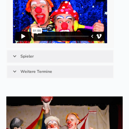
Spieler
Weitere Termine
Use
the
left
and
right