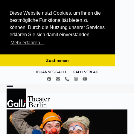
Diese Website nutzt Cookies, um Ihnen die
bestmögliche Funktionalität bieten zu
können. Durch die Nutzung unserer Services
erklären Sie sich damit einverstanden.
Mehr erfahren...
Zustimmen
Skip
JOHANNES GALLI
GALLI VERLAG
to
Facebook
E-
Telefon
Instagram
YouTube
content
Mail
Open
Close
mobile
mobile
menu
menu