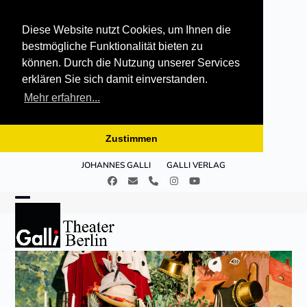
Diese Website nutzt Cookies, um Ihnen die
bestmögliche Funktionalität bieten zu
können. Durch die Nutzung unserer Services
erklären Sie sich damit einverstanden.
Mehr erfahren...
Zustimmen
Skip
JOHANNES GALLI
GALLI VERLAG
to
Facebook
E-
Telefon
Instagram
YouTube
content
Mail
Open
Close
mobile
mobile
menu
menu