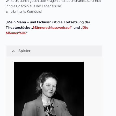
wirklich, durch geschickte Fragen und lebensnahes Spiel hilft
ihr die Coachin aus der Lebenskrise.
Eine brillante Komödie!
„Mein Mann – und tschüss“ ist die Fortsetzung der
Theaterstücke „
Männerschlussverkauf
“ und „
Die
Männerfalle
“.
Spieler