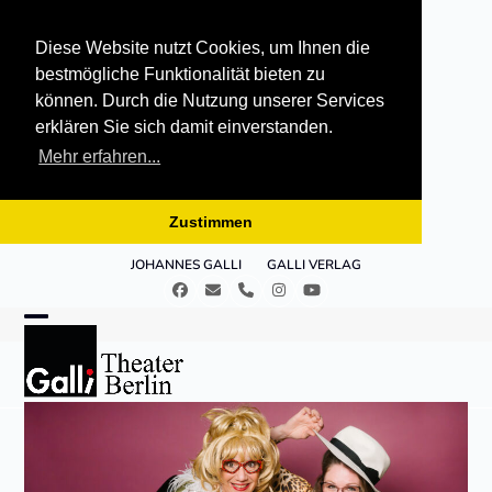
Diese Website nutzt Cookies, um Ihnen die
bestmögliche Funktionalität bieten zu
können. Durch die Nutzung unserer Services
erklären Sie sich damit einverstanden.
Mehr erfahren...
Zustimmen
Skip
JOHANNES GALLI
GALLI VERLAG
to
Facebook
E-
Telefon
Instagram
YouTube
content
Mail
Open
Close
mobile
mobile
menu
menu