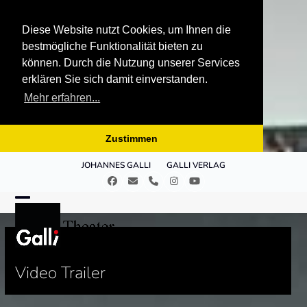
Diese Website nutzt Cookies, um Ihnen die
bestmögliche Funktionalität bieten zu
können. Durch die Nutzung unserer Services
erklären Sie sich damit einverstanden.
Mehr erfahren...
Zustimmen
Skip
JOHANNES GALLI
GALLI VERLAG
to
Facebook
E-
Telefon
Instagram
YouTube
content
Mail
Open
Close
mobile
mobile
menu
menu
Video Trailer