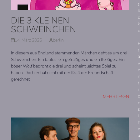
t
c
DIE 3 KLEINEN
k
SCHWEINCHEN
e
14. März 2026
berlin
r
In diesem aus England stammenden Märchen geht es um drei
ä
Schweinchen: Ein faules, ein gefräßiges und ein fleißiges. Ein
v
böser Wolf bedroht die drei und scheint leichtes Spiel zu
e
haben. Doch er hat nicht mit der Kraft der Freundschaft
gerechnet.
t
i
MEHR LESEN
s
t
e
a