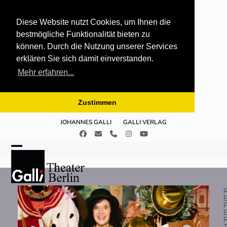
Diese Website nutzt Cookies, um Ihnen die
bestmögliche Funktionalität bieten zu
können. Durch die Nutzung unserer Services
erklären Sie sich damit einverstanden.
Mehr erfahren...
Zustimmen
Skip
JOHANNES GALLI
GALLI VERLAG
to
Facebook
E-
Telefon
Instagram
YouTube
content
Mail
Open
Close
mobile
mobile
menu
menu