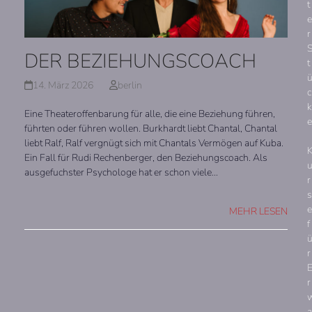
t
e
r
DER BEZIEHUNGSCOACH
t
14. März 2026
berlin
c
k
Eine Theateroffenbarung für alle, die eine Beziehung führen,
e
führten oder führen wollen. Burkhardt liebt Chantal, Chantal
liebt Ralf, Ralf vergnügt sich mit Chantals Vermögen auf Kuba.
Ein Fall für Rudi Rechenberger, den Beziehungscoach. Als
ausgefuchster Psychologe hat er schon viele…
r
s
e
MEHR LESEN
f
r
r
a