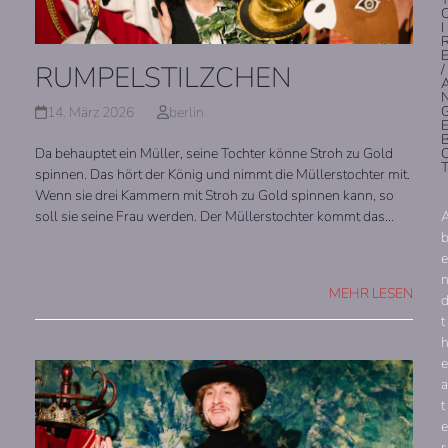
I
RUMPELSTILZCHEN
/
14. März 2026
berlin
Da behauptet ein Müller, seine Tochter könne Stroh zu Gold
spinnen. Das hört der König und nimmt die Müllerstochter mit.
Wenn sie drei Kammern mit Stroh zu Gold spinnen kann, so
soll sie seine Frau werden. Der Müllerstochter kommt das…
e
MEHR LESEN
t
e
a
t
e
r