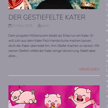
t
DER GESTIEFELTE KATER
c
k
14. März 2026
berlin
e
Dem jüngsten Müllerssohn bleibt als Erbe nur ein Kater. Er
will sich aus dem Kater Pelz Handschuhe machen lassen,
i
doch der Kater überredet ihn, ihm Stiefel machen zu lassen. Mit
seinen Stiefeln stiftet der Kater einige Verwirrung, fädelt aber
alles…
e
r
MEHR LESEN
t
e
a
t
e
r