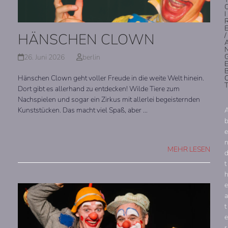
I
HÄNSCHEN CLOWN
/
26. Juni 2026
berlin
Hänschen Clown geht voller Freude in die weite Welt hinein.
Dort gibt es allerhand zu entdecken! Wilde Tiere zum
Nachspielen und sogar ein Zirkus mit allerlei begeisternden
Kunststücken. Das macht viel Spaß, aber …
e
MEHR LESEN
t
e
a
t
e
r