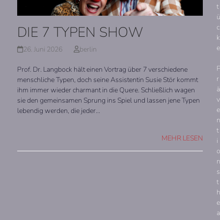
t
c
DIE 7 TYPEN SHOW
k
e
26. Juni 2026
berlin
Prof. Dr. Langbock hält einen Vortrag über 7 verschiedene
r
menschliche Typen, doch seine Assistentin Susie Stör kommt
ä
ihm immer wieder charmant in die Quere. Schließlich wagen
v
sie den gemeinsamen Sprung ins Spiel und lassen jene Typen
e
lebendig werden, die jeder…
t
MEHR LESEN
i
s
t
e
a