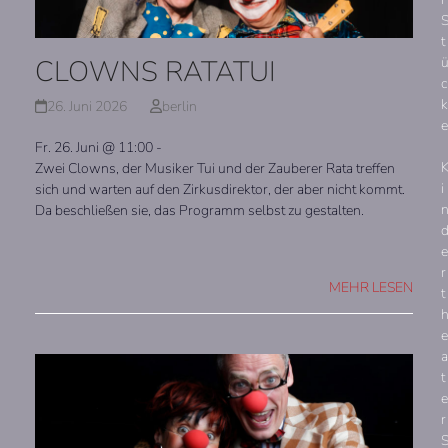
t
CLOWNS RATATUI
c
k
26. Juni 2026
berlin
e
Fr. 26. Juni @ 11:00 -
Zwei Clowns, der Musiker Tui und der Zauberer Rata treffen
i
sich und warten auf den Zirkusdirektor, der aber nicht kommt.
Da beschließen sie, das Programm selbst zu gestalten.
e
r
MEHR LESEN
t
e
a
t
e
r