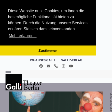
Diese Website nutzt Cookies, um Ihnen die
bestmögliche Funktionalität bieten zu
können. Durch die Nutzung unserer Services
erklären Sie sich damit einverstanden.
Mehr erfahren...
Zustimmen
Skip
JOHANNES GALLI
GALLI VERLAG
to
Facebook
E-
Telefon
Instagram
YouTube
content
Mail
Open
Close
mobile
mobile
menu
menu