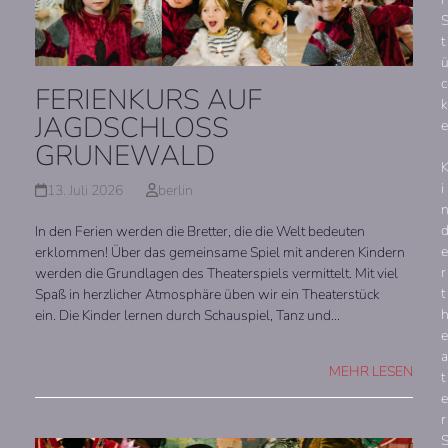
t
c
FERIENKURS AUF
k
JAGDSCHLOSS
e
GRUNEWALD
i
13. Juli 2026
berlin
In den Ferien werden die Bretter, die die Welt bedeuten
e
erklommen! Über das gemeinsame Spiel mit anderen Kindern
r
werden die Grundlagen des Theaterspiels vermittelt. Mit viel
t
Spaß in herzlicher Atmosphäre üben wir ein Theaterstück
ein. Die Kinder lernen durch Schauspiel, Tanz und…
e
a
MEHR LESEN
t
e
r