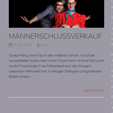
t
e
r
t
c
MÄNNERSCHLUSSVERKAUF
k
e
17. Juli 2026
berlin
Gisela Mang, eine Frau in den mittleren Jahren, ist auf der
verzweifelten Suche nach ihrem Traummann. In Ihrer Not sucht
r
sie die Psychologin Frau Möbenbach auf, die ihre ganz
s
speziellen Methoden hat. In witzigen Dialogen und grotesken
e
Bildern platzt –…
f
MEHR LESEN
r
r
a