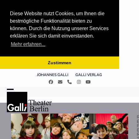
Diese Website nutzt Cookies, um Ihnen die
bestmögliche Funktionalität bieten zu
können. Durch die Nutzung unserer Services
erklären Sie sich damit einverstanden.
Mehr erfahren...
Zustimmen
Skip
JOHANNES GALLI
GALLI VERLAG
to
Facebook
E-
Telefon
Instagram
YouTube
content
Mail
Open
Close
mobile
mobile
menu
menu