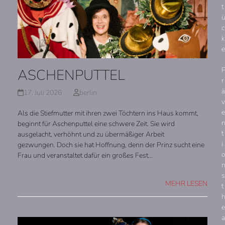
t
c
k
e
ASCHENPUTTEL
r
ä
17. Juli 2026
berlin
v
e
Als die Stiefmutter mit ihren zwei Töchtern ins Haus kommt,
beginnt für Aschenputtel eine schwere Zeit. Sie wird
t
ausgelacht, verhöhnt und zu übermäßiger Arbeit
i
gezwungen. Doch sie hat Hoffnung, denn der Prinz sucht eine
Frau und veranstaltet dafür ein großes Fest…
s
MEHR LESEN
t
e
a