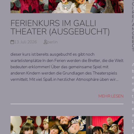
I
FERIENKURS IM GALLI
/
THEATER (AUSGEBUCHT)
13. Juli 2026
berlin
dieser kurs ist bereits ausgebucht! es gibt noch
wartelistenplätze In den Ferien werden die Bretter, die die Welt
bedeuten erklommen! Über das gemeinsame Spiel mit
anderen Kindern werden die Grundlagen des Theaterspiels
e
vermittelt. Mit viel Spaß in herzlicher Atmosphäre üben wir…
t
MEHR LESEN
e
a
t
e
r