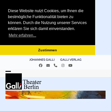
Diese Website nutzt Cookies, um Ihnen die
bestmögliche Funktionalität bieten zu
können. Durch die Nutzung unserer Services
erklären Sie sich damit einverstanden.
Mehr erfahren...
Zustimmen
Skip
JOHANNES GALLI
GALLI VERLAG
to
Facebook
E-
Telefon
Instagram
YouTube
content
Mail
Open
Close
mobile
mobile
menu
menu