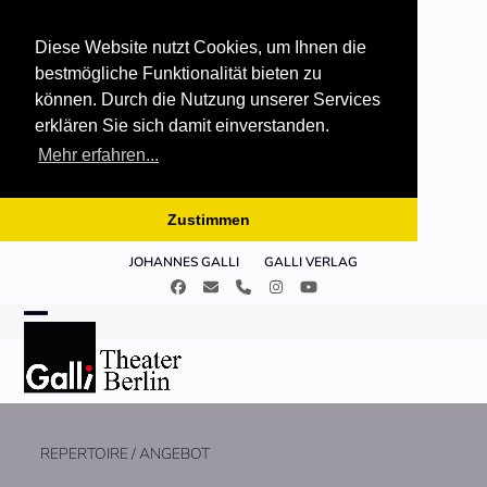
Diese Website nutzt Cookies, um Ihnen die
bestmögliche Funktionalität bieten zu
können. Durch die Nutzung unserer Services
erklären Sie sich damit einverstanden.
Mehr erfahren...
Zustimmen
Skip
JOHANNES GALLI
GALLI VERLAG
to
Facebook
E-
Telefon
Instagram
YouTube
content
Mail
Open
Close
mobile
mobile
menu
menu
REPERTOIRE / ANGEBOT