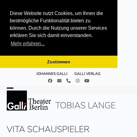
Diese Website nutzt Cookies, um Ihnen die
bestmögliche Funktionalität bieten zu
können. Durch die Nutzung unserer Services
erklären Sie sich damit einverstanden.
Mehr erfahren...
Zustimmen
Skip
JOHANNES GALLI
GALLI VERLAG
to
Facebook
E-
Telefon
Instagram
YouTube
content
Mail
Open
Close
TOBIAS LANGE
mobile
mobile
menu
menu
VITA SCHAUSPIELER