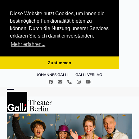
Diese Website nutzt Cookies, um Ihnen die
bestmögliche Funktionalität bieten zu
können. Durch die Nutzung unserer Services
erklären Sie sich damit einverstanden.
Mehr erfahren...
Zustimmen
Skip
JOHANNES GALLI
GALLI VERLAG
to
Facebook
E-
Telefon
Instagram
YouTube
content
Mail
Open
Close
mobile
mobile
menu
menu