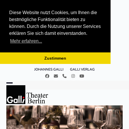
Diese Website nutzt Cookies, um Ihnen die
bestmögliche Funktionalität bieten zu
können. Durch die Nutzung unserer Services
erklären Sie sich damit einverstanden.
Mehr erfahren...
Zustimmen
Skip
JOHANNES GALLI
GALLI VERLAG
to
Facebook
E-
Telefon
Instagram
YouTube
content
Mail
Open
Close
mobile
mobile
menu
menu