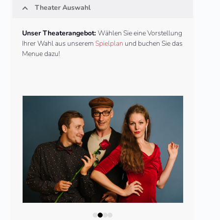
Theater Auswahl
Unser Theaterangebot:
Wählen Sie eine Vorstellung
Ihrer Wahl aus unserem
Spielplan
und buchen Sie das
Menue dazu!
Use
the
left
and
right
arrow
keys
to
access
the
carousel
Der Beziehungscoach
Männer
navigation