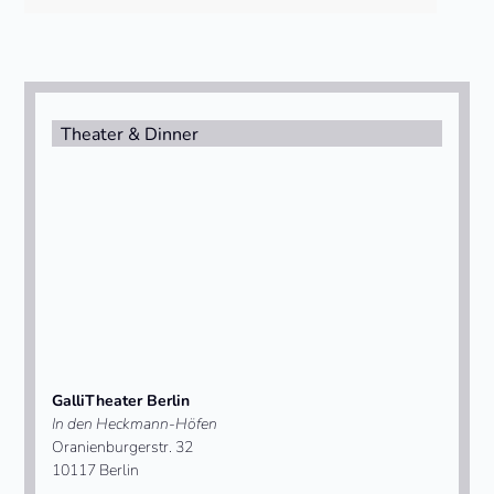
buttons
Theater & Dinner
GalliTheater Berlin
In den Heckmann-Höfen
Oranienburgerstr. 32
10117 Berlin